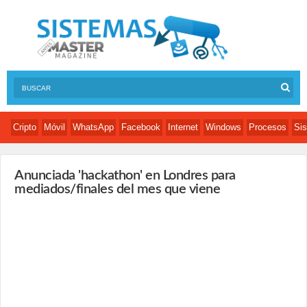
Cripto
Móvil
WhatsApp
Facebook
Internet
Windows
Procesos
Sis
Anunciada 'hackathon' en Londres para
mediados/finales del mes que viene