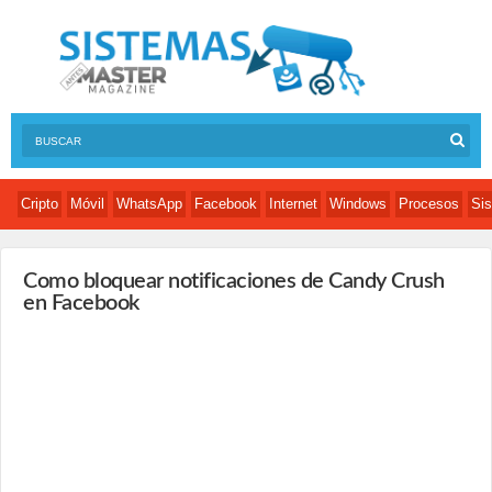
Cripto
Móvil
WhatsApp
Facebook
Internet
Windows
Procesos
Sis
Como bloquear notificaciones de Candy Crush
en Facebook