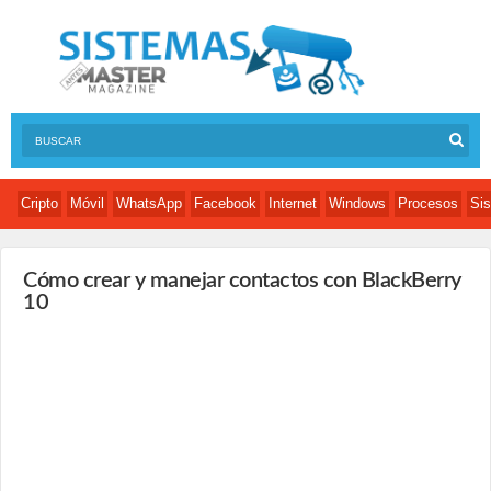
Cripto
Móvil
WhatsApp
Facebook
Internet
Windows
Procesos
Sis
Cómo crear y manejar contactos con BlackBerry
10