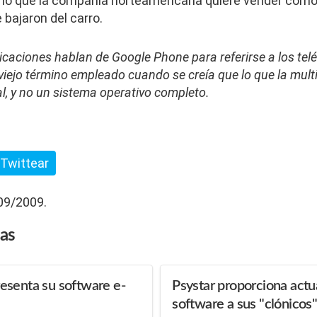
e lo que la compañía norteamericana quiere vender como 
 bajaron del carro.
icaciones hablan de Google Phone para referirse a los te
viejo término empleado cuando se creía que lo que la mult
l, y no un sistema operativo completo.
Twittear
/09/2009.
das
esenta su software e-
Psystar proporciona actu
software a sus "clónicos