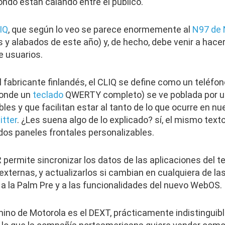
ndo están calando entre el público.
IQ
, que según lo veo se parece enormemente al
N97 de 
y alabados de este año) y, de hecho, debe venir a hacer
 usuarios.
l fabricante finlandés, el CLIQ se define como un teléfono
sconde un
teclado
QWERTY completo) se ve poblada por un
bles y que facilitan estar al tanto de lo que ocurre en n
itter
. ¿Les suena algo de lo explicado? sí, el mismo texto
dos paneles frontales personalizables.
ermite sincronizar los datos de las aplicaciones del t
externas, y actualizarlos si cambian en cualquiera de la
a la Palm Pre y a las funcionalidades del nuevo WebOS.
mino de Motorola es el DEXT, prácticamente indistingui