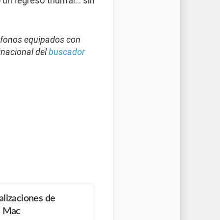
un regreso triunfal… sin
léfonos equipados con
inacional del
buscador
alizaciones de
" Mac