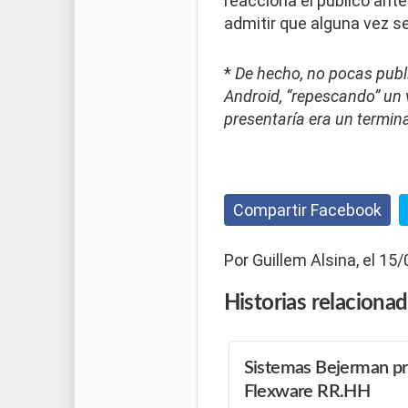
reacciona el público ant
admitir que alguna vez se
*
De hecho, no pocas publ
Android, “repescando” un 
presentaría era un termina
Compartir Facebook
Por Guillem Alsina, el 15
Historias
relaciona
Sistemas Bejerman pr
Flexware RR.HH