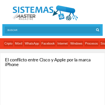
Cripto
Móvil
WhatsApp
Facebook
Internet
Windows
Procesos
Sis
El conflicto entre Cisco y Apple por la marca
iPhone