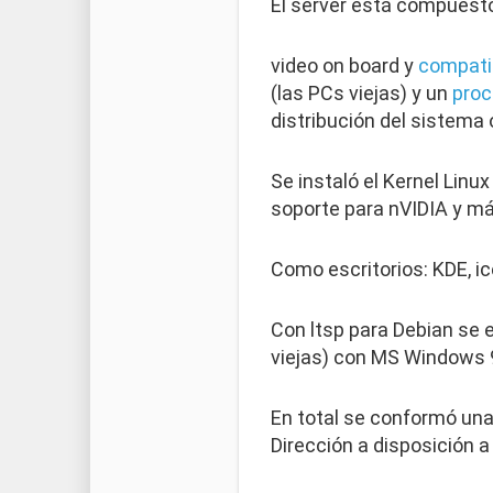
El server está compuest
video on board y
compatib
(las PCs viejas) y un
proc
distribución del sistema 
Se instaló el Kernel Linu
soporte para nVIDIA y má
Como escritorios: KDE, i
Con ltsp para Debian se e
viejas) con MS Windows 98
En total se conformó una 
Dirección a disposición a