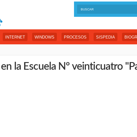
INTERNET
WINDOWS
PROCESOS
SISPEDIA
BIOGR
en la Escuela Nº veinticuatro "Pa