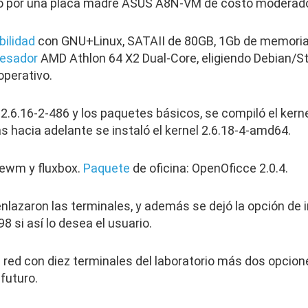
o por una placa madre ASUS A8N-VM de costo moderado
ilidad
con GNU+Linux, SATAII de 80GB, 1Gb de memoria 
esador
AMD Athlon 64 X2 Dual-Core, eligiendo Debian/
operativo.
x 2.6.16-2-486 y los paquetes básicos, se compiló el ker
s hacia adelante se instaló el kernel 2.6.18-4-amd64.
cewm y fluxbox.
Paquete
de oficina: OpenOficce 2.0.4.
nlazaron las terminales, y además se dejó la opción de i
 si así lo desea el usuario.
red con diez terminales del laboratorio más dos opciones
 futuro.