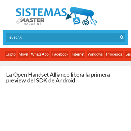
Cripto
Móvil
WhatsApp
Facebook
Internet
Windows
Procesos
Sis
La Open Handset Alliance libera la primera
preview del SDK de Android