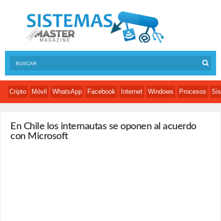
Cripto
Móvil
WhatsApp
Facebook
Internet
Windows
Procesos
Sis
En Chile los internautas se oponen al acuerdo
con Microsoft