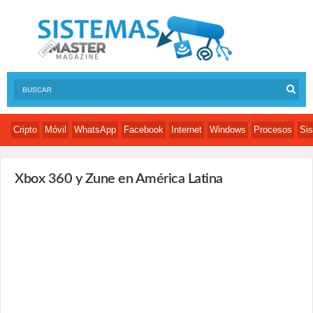
Cripto
Móvil
WhatsApp
Facebook
Internet
Windows
Procesos
Sis
Xbox 360 y Zune en América Latina