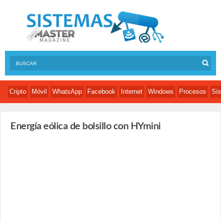
Cripto
Móvil
WhatsApp
Facebook
Internet
Windows
Procesos
Sis
Energía eólica de bolsillo con HYmini