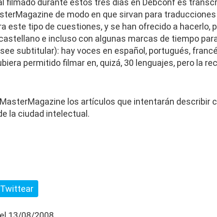
al filmado durante estos tres días en Debconf es transcr
sterMagazine de modo en que sirvan para traducciones 
ra este tipo de cuestiones, y se han ofrecido a hacerlo, po
 castellano e incluso con algunas marcas de tiempo para f
ee subtitular): hay voces en español, portugués, francé
biera permitido filmar en, quizá, 30 lenguajes, pero la r
 MasterMagazine los artículos que intentarán describir 
e la ciudad intelectual.
Twittear
 el 13/08/2008.