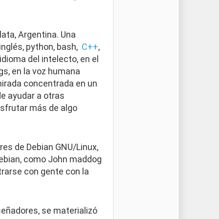
lata, Argentina. Una
 inglés, python, bash,
C++
,
idioma del intelecto, en el
blogs, en la voz humana
a mirada concentrada en un
de ayudar a otras
disfrutar más de algo
ores de Debian GNU/Linux,
Debian, como John maddog
trarse con gente con la
señadores, se materializó