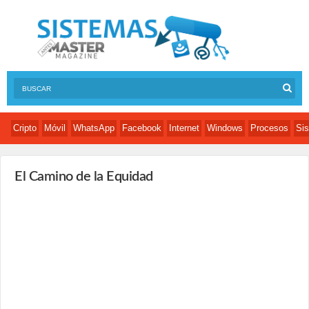
Cripto
Móvil
WhatsApp
Facebook
Internet
Windows
Procesos
Sis
El Camino de la Equidad