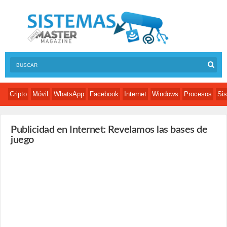
Cripto
Móvil
WhatsApp
Facebook
Internet
Windows
Procesos
Sis
Publicidad en Internet: Revelamos las bases de
juego