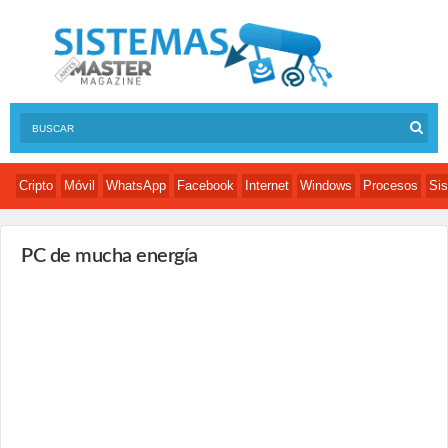
Cripto
Móvil
WhatsApp
Facebook
Internet
Windows
Procesos
Sis
PC de mucha energía