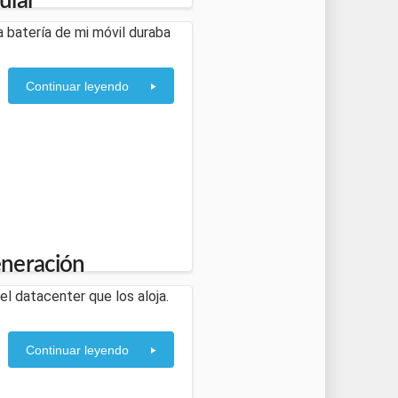
ular
 batería de mi móvil duraba
Continuar leyendo
eneración
del datacenter que los aloja.
Continuar leyendo