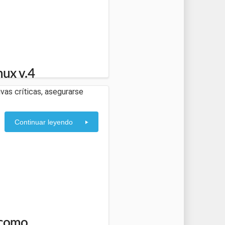
nux v.4
ivas críticas, asegurarse
Continuar leyendo
 como