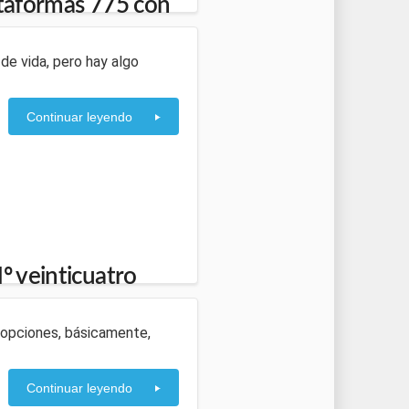
lataformas 775 con
de vida, pero hay algo
Continuar leyendo
º veinticuatro
2 opciones, básicamente,
Continuar leyendo