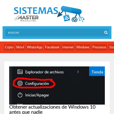
Cripto
Móvil
WhatsApp
Facebook
Internet
Windows
Procesos
Sis
Obtener actualizaciones de Windows 10
antes que nadie