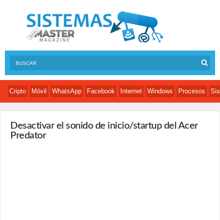
Cripto
Móvil
WhatsApp
Facebook
Internet
Windows
Procesos
Sis
Desactivar el sonido de inicio/startup del Acer
Predator