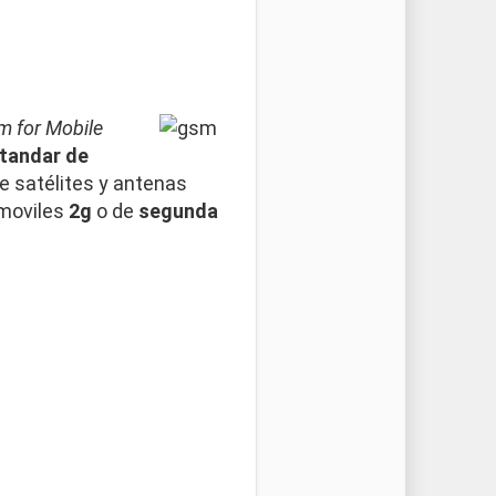
m for Mobile
tandar de
 satélites y antenas
 moviles
2g
o de
segunda