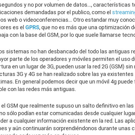
r segundos y no por volumen de datos…, características 
plicaciones demandadas por el publico, como el
streamin
idos web o videoconferencias… Otro estandar muy conoc
iores es el
GPRS
, que no es más que una optimización 
aja con la base del GSM, por lo que suele llamarse tecn
os sistemas no han desbancado del todo las antiguas r
yor parte de los operadores y móviles permiten el uso d
tura en un lugar de 3G, pueden usar la red 2G (GSM) sin
cturas 3G y 4G se han realizado sobre las ya existentes
imas. En general podemos decir que un móvil 4g puede 
le con las redes más antiguas.
e el GSM que realmente supuso un salto definitivo en las
o sólo podían estar comunicadas desde cualquier lugar
eder a cualquier información existente en la red. Las apl
mes y aún continuarán sorprendiéndonos durante unas 