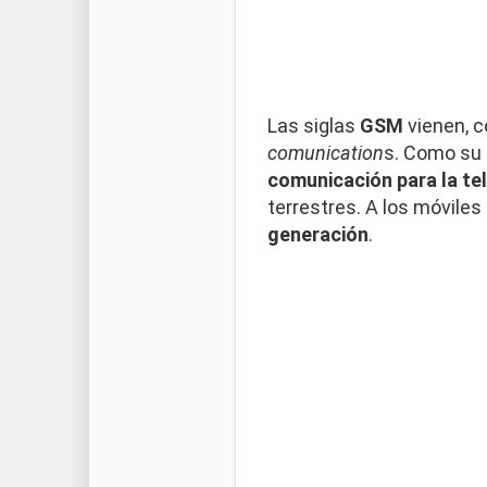
Las siglas
GSM
vienen, c
comunication
s. Como su 
comunicación para la te
terrestres. A los móvile
generación
.