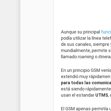
Aunque su principal
func
podía utilizar la línea t
de sus canales, siempre y
mundialmente, permite su
llamado
roaming
o
itinera
En un principio GSM venía
extendió muy rápidament
para todas las comunic
está siendo rápidamente
usan el estandar
UTMS
,
El GSM apenas permitía u