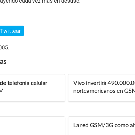
cayendo cada vez más en desuso.
Twittear
005.
das
de telefonía celular
Vivo invertirá 490.000.0
SM
norteamericanos en GS
La red GSM/3G como alte