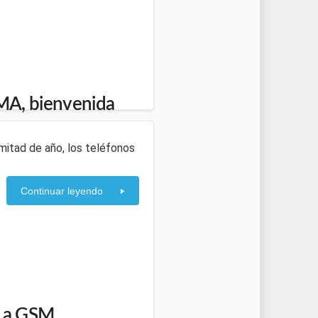
MA, bienvenida
mitad de año, los teléfonos
Continuar leyendo
s a GSM