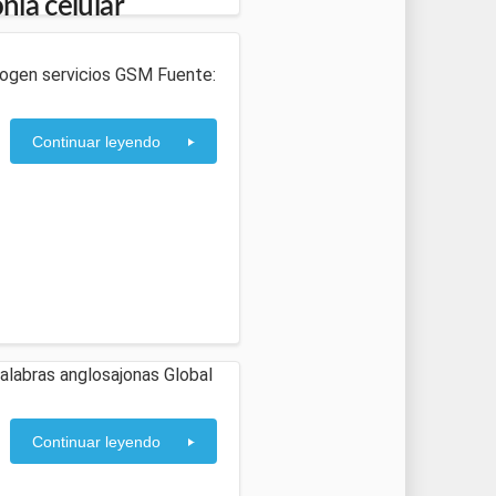
nía celular
scogen servicios GSM Fuente:
Continuar leyendo
alabras anglosajonas Global
Continuar leyendo