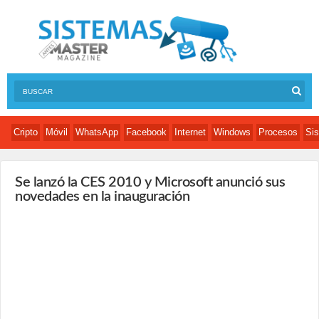
Cripto
Móvil
WhatsApp
Facebook
Internet
Windows
Procesos
Sis
Se lanzó la CES 2010 y Microsoft anunció sus
novedades en la inauguración