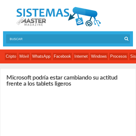
Cripto
Móvil
WhatsApp
Facebook
Internet
Windows
Procesos
Sis
Microsoft podría estar cambiando su actitud
frente a los tablets ligeros