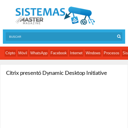
Cripto
Móvil
WhatsApp
Facebook
Internet
Windows
Procesos
Sis
Citrix presentó Dynamic Desktop Initiative