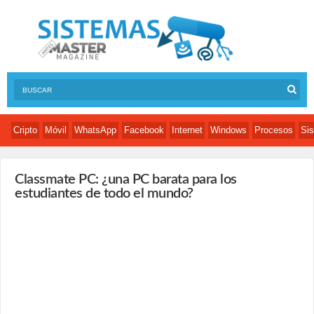
Cripto
Móvil
WhatsApp
Facebook
Internet
Windows
Procesos
Sis
Classmate PC: ¿una PC barata para los
estudiantes de todo el mundo?