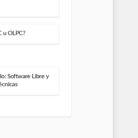
PC u OLPC?
llo: Software Libre y
écnicas