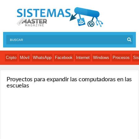
Cripto
Móvil
WhatsApp
Facebook
Internet
Windows
Procesos
Sis
Proyectos para expandir las computadoras en las
escuelas