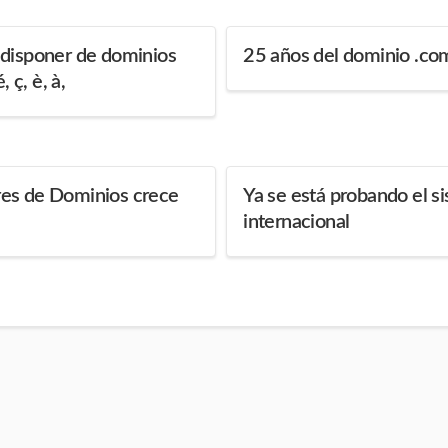
 disponer de dominios
25 años del dominio .co
é, ç, è, à,
es de Dominios crece
Ya se está probando el s
internacional