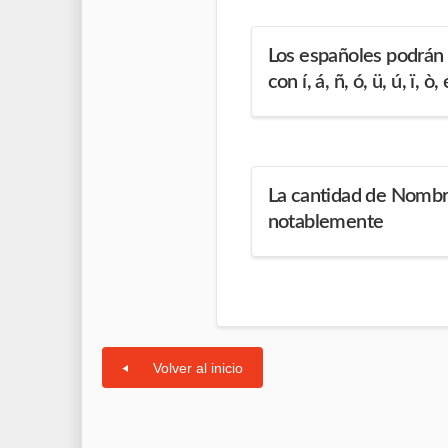
Los españoles podrán
con í, á, ñ, ó, ü, ú, ï, ò, 
La cantidad de Nombr
notablemente
Volver al inicio