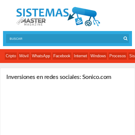
Cripto
Móvil
WhatsApp
Facebook
Internet
Windows
Procesos
Sis
Inversiones en redes sociales: Sonico.com