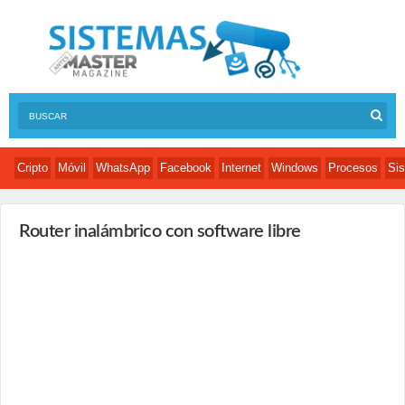
Cripto
Móvil
WhatsApp
Facebook
Internet
Windows
Procesos
Sis
Router inalámbrico con software libre