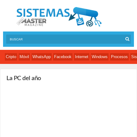
Cripto
Móvil
WhatsApp
Facebook
Internet
Windows
Procesos
Sis
La PC del año