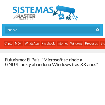
Cripto
Móvil
WhatsApp
Facebook
Internet
Windows
Procesos
Sis
Futurismo: El País: "Microsoft se rinde a
GNU/Linux y abandona Windows tras XX años"