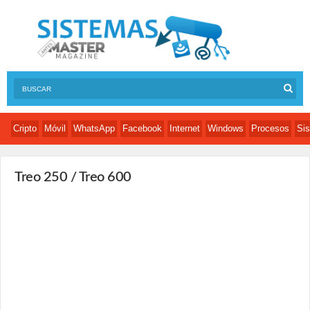
Cripto
Móvil
WhatsApp
Facebook
Internet
Windows
Procesos
Sis
Treo 250 / Treo 600