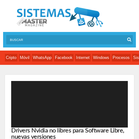
Cripto
Móvil
WhatsApp
Facebook
Internet
Windows
Procesos
Sis
Drivers Nvidia no libres para Software Libre,
nuevas versiones