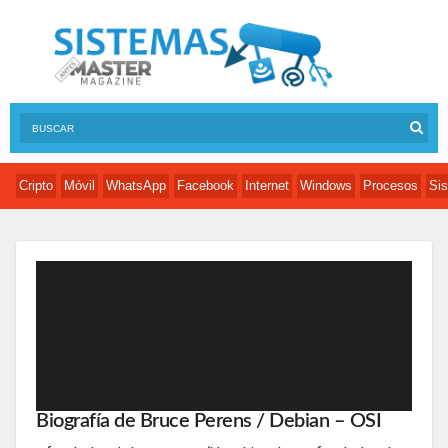
Cripto
Móvil
WhatsApp
Facebook
Internet
Windows
Procesos
Sis
Biografía de Bruce Perens / Debian – OSI