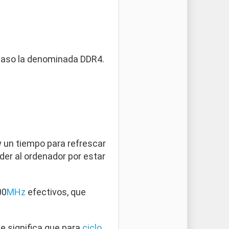
caso la denominada DDR4.
y un tiempo para refrescar
er al ordenador por estar
00
MHz
efectivos, que
e significa que para
ciclo