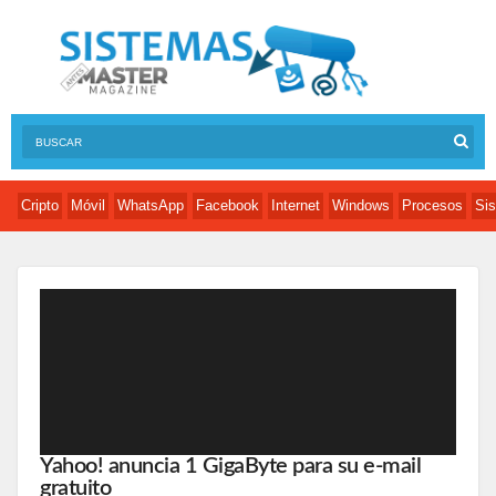
Cripto
Móvil
WhatsApp
Facebook
Internet
Windows
Procesos
Sis
Yahoo! anuncia 1 GigaByte para su e-mail
gratuito