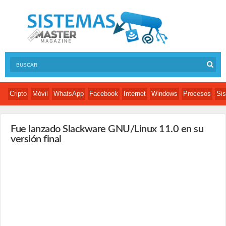
Cripto
Móvil
WhatsApp
Facebook
Internet
Windows
Procesos
Sis
Fue lanzado Slackware GNU/Linux 11.0 en su
versión final