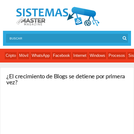
Cripto
Móvil
WhatsApp
Facebook
Internet
Windows
Procesos
Sis
¿El crecimiento de Blogs se detiene por primera
vez?