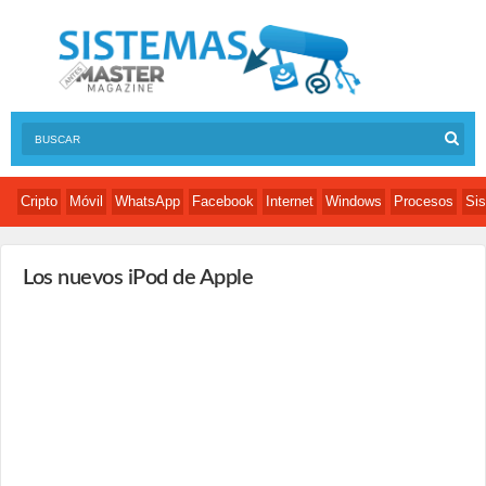
Cripto
Móvil
WhatsApp
Facebook
Internet
Windows
Procesos
Sis
Los nuevos iPod de Apple