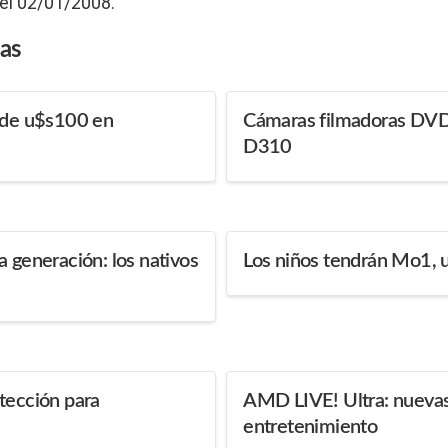
 el 02/01/2008.
das
p de u$s100 en
Cámaras filmadoras DVD
D310
a generación: los nativos
Los niños tendrán Mo1, u
tección para
AMD LIVE! Ultra: nuevas
entretenimiento