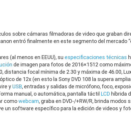
ículos sobre cámaras filmadoras de video que graban d
non entró finalmente en este segmento del mercado “co
ares (al menos en EEUU), su
especificaciones técnicas
h
ución
de imagen para fotos de 2016×1512 como máximo,
00, distancia focal mínima de 2.30 y máxima de 46.00, L
óptico de 12x (en esto la Sony DVD 108 la supera ampliam
wire y
USB
, entradas y salidas de micrófono, foco, exposi
forma manual, o automática, pantalla táctil
LCD
híbrida d
nar como
webcam
, graba en DVD-/+RW/R, brinda modos se
e un software específico para la edición de videos y fot