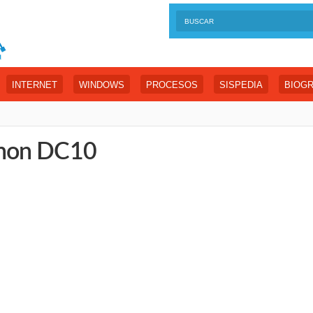
INTERNET
WINDOWS
PROCESOS
SISPEDIA
BIOGR
non DC10