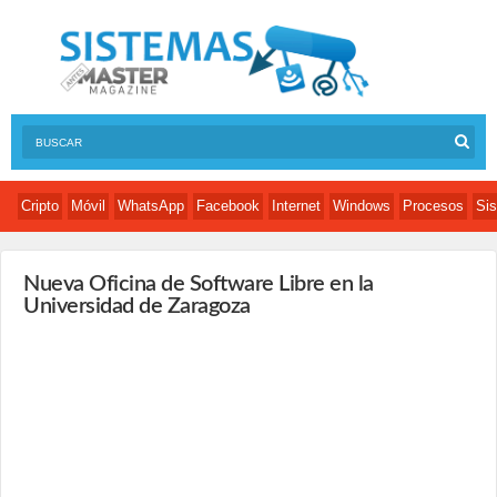
Cripto
Móvil
WhatsApp
Facebook
Internet
Windows
Procesos
Sis
Nueva Oficina de Software Libre en la
Universidad de Zaragoza