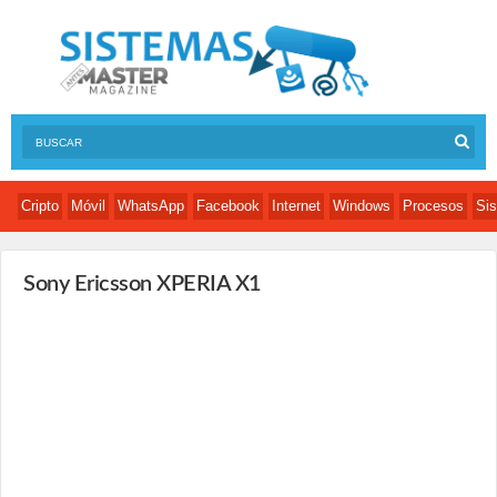
Cripto
Móvil
WhatsApp
Facebook
Internet
Windows
Procesos
Sis
Sony Ericsson XPERIA X1