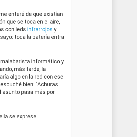
 me enteré de que existían
n que se toca en el aire,
los con leds
infrarrojos
y
sayo: toda la batería entra
l malabarista informático y
uando, más tarde, la
ría algo en la red con ese
e escuché bien: "Achuras
el asunto pasa más por
lla se exprese: