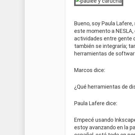
Bueno, soy Paula Lafere,
este momento a NESLA, qu
actividades entre gente 
también se integraría; t
herramientas de software
Marcos dice:
¿Qué herramientas de dis
Paula Lafere dice:
Empecé usando Inkscape p
estoy avanzando en la p
español, está todo en po