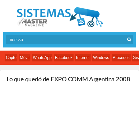
Cripto
Móvil
WhatsApp
Facebook
Internet
Windows
Procesos
Sis
Lo que quedó de EXPO COMM Argentina 2008