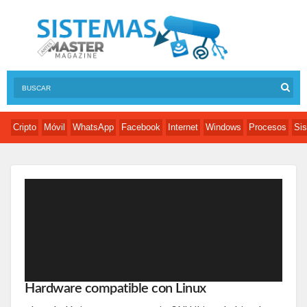
Cripto
Móvil
WhatsApp
Facebook
Internet
Windows
Procesos
Sis
Hardware compatible con Linux