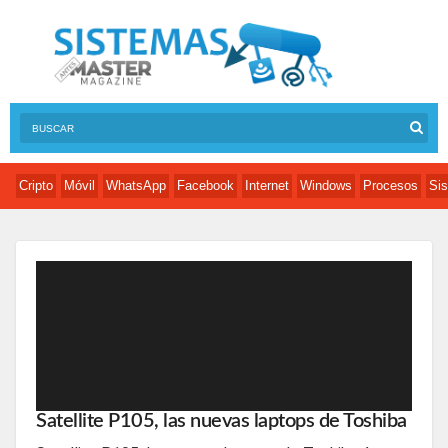
Cripto
Móvil
WhatsApp
Facebook
Internet
Windows
Procesos
Sis
Satellite P105, las nuevas laptops de Toshiba