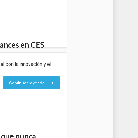
vances en CES
l con la innovación y el
Continuar leyendo
o que nunca