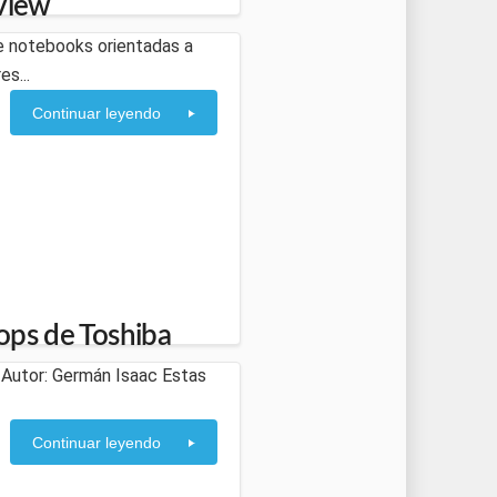
eview
de notebooks orientadas a
s...
Continuar leyendo
tops de Toshiba
 Autor: Germán Isaac Estas
Continuar leyendo