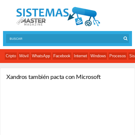
Cripto
Móvil
WhatsApp
Facebook
Internet
Windows
Procesos
Sis
Xandros también pacta con Microsoft