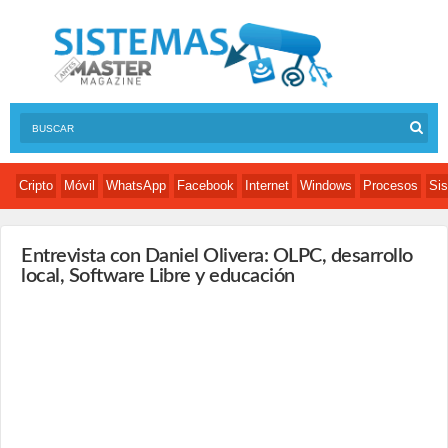
Cripto
Móvil
WhatsApp
Facebook
Internet
Windows
Procesos
Sis
Entrevista con Daniel Olivera: OLPC, desarrollo
local, Software Libre y educación