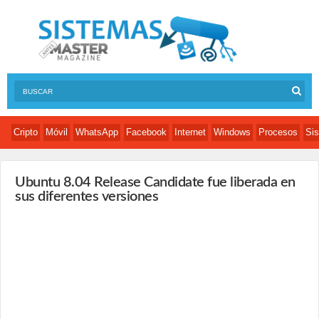
Cripto
Móvil
WhatsApp
Facebook
Internet
Windows
Procesos
Sis
Ubuntu 8.04 Release Candidate fue liberada en
sus diferentes versiones