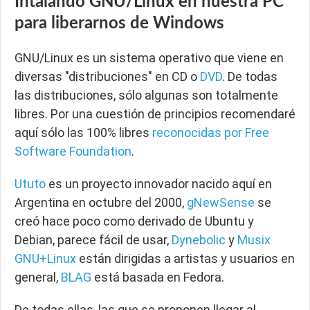
Intalando GNU/Linux en nuestra PC
para liberarnos de Windows
GNU/Linux es un sistema operativo que viene en
diversas "distribuciones" en CD o
DVD
. De todas
las distribuciones, sólo algunas son totalmente
libres. Por una cuestión de principios recomendaré
aquí sólo las 100% libres
reconocidas por Free
Software Foundation
.
Ututo
es un proyecto innovador nacido aquí en
Argentina en octubre del 2000,
gNewSense
se
creó hace poco como derivado de Ubuntu y
Debian, parece fácil de usar,
Dynebolic
y
Musix
GNU+Linux
están dirigidas a artistas y usuarios en
general,
BLAG
está basada en Fedora.
De todas ellas, las que se proponen llegar al