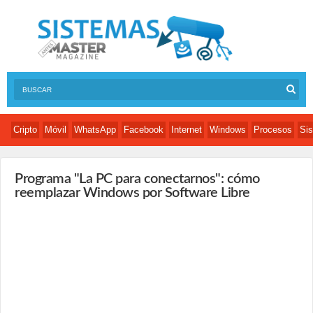
Cripto
Móvil
WhatsApp
Facebook
Internet
Windows
Procesos
Sis
Programa "La PC para conectarnos": cómo
reemplazar Windows por Software Libre